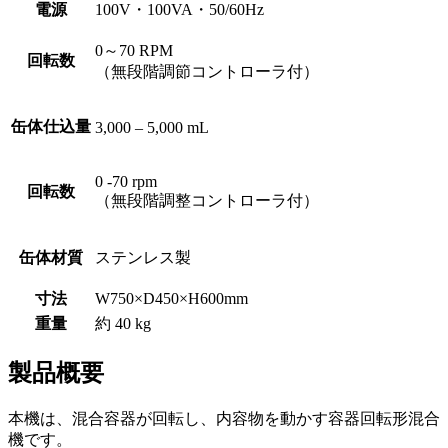
電源
100V・100VA・50/60Hz
0～70 RPM
回転数
（無段階調節コントローラ付）
缶体仕込量
3,000 – 5,000 mL
0 -70 rpm
回転数
（無段階調整コントローラ付）
缶体材質
ステンレス製
寸法
W750×D450×H600mm
重量
約 40 kg
製品概要
本機は、混合容器が回転し、内容物を動かす容器回転形混合
機です。