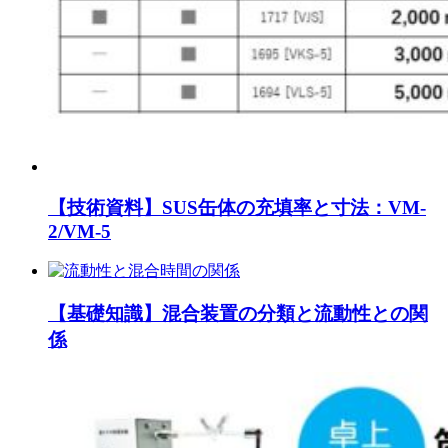
【技術資料】SUS缶体の充填率と寸法：VM-
2/VM-5
【基礎知識】混合装置の分類と流動性との関
係