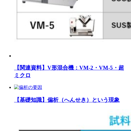
【関連資料】V形混合機：VM-2・VM-5・超
ミクロ
【基礎知識】偏析（へんせき）という現象