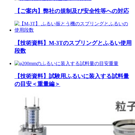
【ご案内】弊社の規制及び安全性等への対応
【技術資料】M-3Tのスプリングとふるい使用
段数
【技術資料】試験用ふるいに装入する試料量
の目安＜重量編＞