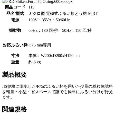
商品コード
115
品名/型式
ミクロ型 電磁式ふるい振とう機 M-3T
電源
100V・35VA・50/60Hz
振動数
60Hz：180 回/秒 50Hz：150 回/秒
対応ふるい枠
Φ75 mm専用
寸法
本体：W200xD200xH120mm
重量
約 6 kg
製品概要
JIS規格に準拠したΦ75のふるい枠を用いた少量の粉粒体試料
を軽量・小型・省スペースで誰でも簡単にふるい分けが行え
ます。
関連規格