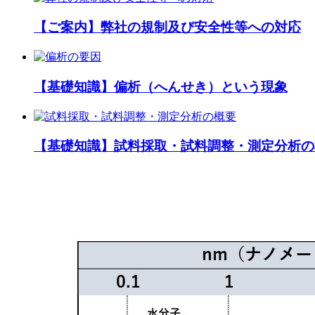
【ご案内】弊社の規制及び安全性等への対応
【基礎知識】偏析（へんせき）という現象
【基礎知識】試料採取・試料調整・測定分析の概要（