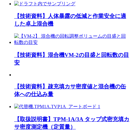
【技術資料】人体暴露の低減と作業安全に適
した卓上混合機
【技術資料】混合機VM-2の目盛と回転数の目
安
【技術資料】疎充填カサ密度値と混合機の缶
体への仕込み量
【取扱説明書】TPM-1A/3A タップ式密充填カ
サ密度測定機（定質量）