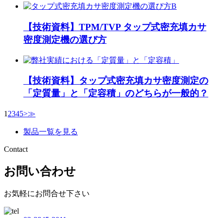
【技術資料】TPM/TVP タップ式密充填カサ
密度測定機の選び方
【技術資料】タップ式密充填カサ密度測定の
「定質量」と「定容積」のどちらが一般的？
1
2
3
4
5
>
≫
製品一覧を見る
Contact
お問い合わせ
お気軽にお問合せ下さい