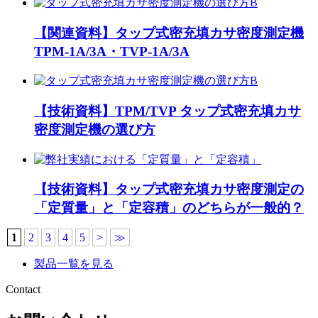
【関連資料】タップ式密充填カサ密度測定機
TPM-1A/3A・TVP-1A/3A
【技術資料】TPM/TVP タップ式密充填カサ
密度測定機の選び方
【技術資料】タップ式密充填カサ密度測定の
「定質量」と「定容積」のどちらが一般的？
1
2
3
4
5
>
≫
製品一覧を見る
Contact