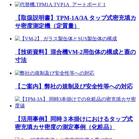
【取扱説明書】TPM-1A/3A タップ式密充填カ
サ密度測定機（定質量）
【技術資料】混合機VM-2用缶体の構成と蓋の
寸法
【ご案内】弊社の規制及び安全性等への対応
【活用事例】同時３本掛けにおけるタップ式
密充填カサ密度の測定事例（化粧品）