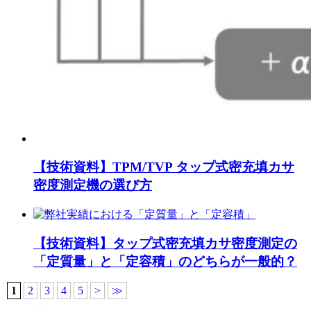
【技術資料】TPM/TVP タップ式密充填カサ
密度測定機の選び方
【技術資料】タップ式密充填カサ密度測定の
「定質量」と「定容積」のどちらが一般的？
1
2
3
4
5
>
≫