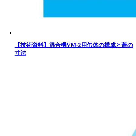
【技術資料】混合機VM-2用缶体の構成と蓋の
寸法