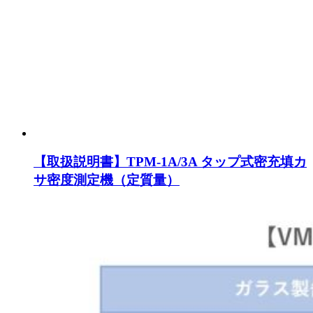
【取扱説明書】TPM-1A/3A タップ式密充填カ
サ密度測定機（定質量）