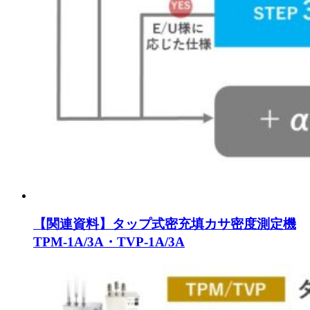
【関連資料】タップ式密充填カサ密度測定機
TPM-1A/3A・TVP-1A/3A