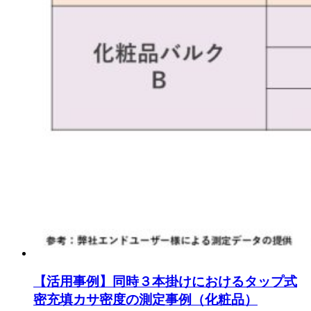
【活用事例】同時３本掛けにおけるタップ式
密充填カサ密度の測定事例（化粧品）