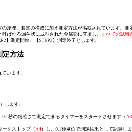
は、測定の原理、装置の構成に加え測定方法が掲載されています。測定前
と呼ばれる漏斗状に成型された金属部に充填し、
すべての試料
P2】測定開始、【STEP3】測定終了とします。
測定方法
されています。
）します。
0.1秒の精確さで測定できるタイマーをスタートさせます（
A3
マーをストップ（
A4
）し、0.1秒単位で測定結果として記録し