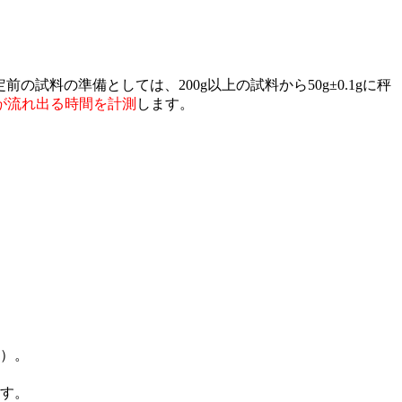
の試料の準備としては、200g以上の試料から50g±0.1gに秤
が流れ出る時間を計測
します。
）。
ます。