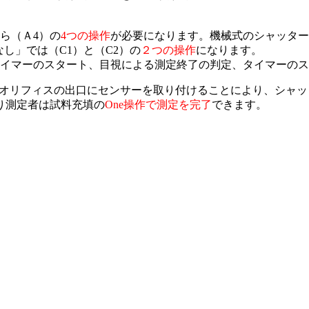
ら（Ａ4）の
4つの操作
が必要になります。機械式のシャッター
なし」では（C1）と（C2）の
２つの操作
になります。
タイマーのスタート、目視による測定終了の判定、タイマーの
定器では、オリフィスの出口にセンサーを取り付けることにより、
り測定者は試料充填の
One操作で測定を完了
できます。