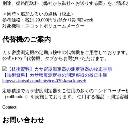
別途、復路配送料（弊社から御社へお送りする際）をご請求させ
＜同時＞追加ふるいの点検（校正）
参考価格：税別 20,000円/お預かり期間2week
対象機種：スコットボリュームメーター
代替機のご案内
カサ密度測定機の定期点検中の代替機をご用意しております
公式HPの「代替機」タブからお選びいただけます。
【技術資料】カサ密度測定器の測定容器の校正手順
https://e-tsutsui.com/hints/tcn-020-kasa.kousei/
定容積法でカサ密度測定器をご使用の多くのエンドユーザー様は
（calibration）を実施しております。 使用する備品 ・測定容
Contact
お問い合わせ