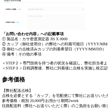
「お問い合わせ内容」への記載事項
① 製品名：カサ密度測定器 JIS X 0000
② カップ（御社使用分）の弊社への到着可能日（YYYY/MM/
③ 御社への点検済みカップの到着希望日（YYYY/MM/DD）
④ 備考：その他の事項
＜STEP２＞
専門技術を持つ者の状況を確認し、弊社担当者よ
＜STEP３＞
日程調整後、弊社に到着後に点検を実施し校正証
参考価格
【弊社配送点検】
点検を必要とする「カップ」を宅配便にて弊社にお送りいた
参考価格：税別 20,000円/お預かり期間2week
往路配送料（弊社へお送りいただく際）のご負担をお願い致