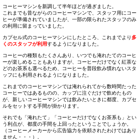
コーヒーマシンを新調して半年ほどが過ぎました。
これまでも昔ながらのコーヒーマシンで、スタッフ用にコー
ヒーが準備されていましたが、一部の限られたスタッフのみ
の利用に留まっていました。
カプセル式のコーヒーマシンにしたところ、これまでより
多
くのスタッフが利用
するようになりました。
コーヒーの種類もたくさんあり、いつでも淹れたてのコーヒ
ーが楽しめることもありますが、コーヒーだけでなく紅茶な
どのお茶系も選べるため、コーヒーを普段飲み慣れないスタ
ッフにも利用されるようになりました。
これまでのコーヒーマシンでは淹れられてから数時間たった
コーヒーではあるものの、カップに注ぐだけで飲めたもの
が、新しいコーヒーマシンでは飲みたいときに都度、カプセ
ルをセットする手間が掛かります。
それでも「淹れたて」「コーヒーだけでなくお茶系も」とい
う利点が、都度の手間を上回ったということでしょうか。
（コーヒーメーカーから広告協力を依頼されたわけではあり
ません・・・）。